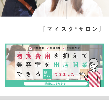
『
マ
イ
ス
タ
サ
ロ
ン
』
®