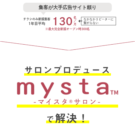
集客が大手広告サイト頼り
130
名
チラシのみ新規集客
なかなかリピーターに
／
繋がらない
1年目平均
月
※最大完全新規オープン時300名
サロンプロデュース
-マイスタ
サロン-
®
解決！
で