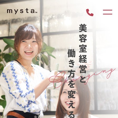
美
容
室
働
経
き
営
方
と
を
変
え
る