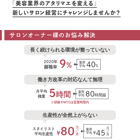
「美容業界のアタリマエを変える」
新しいサロン経営にチャレンジしませんか？
サロンオーナー様のお悩み解決
長く続けられる環境が整っていない
9
2020年
40
業界
%
%
平均
離職率
働き方改革の対応なんて無理
5
月平均
80
業界
時間
時間越
平均
残業
※研修やMTGは営業時間内
生産性が全然上がらない
80
万
万
スタイリスト
業界
45
／
／
¥
¥
平均
平均生産性
月
月